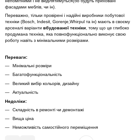
непомітними і не виділятимуться(бо будуть приховані
фасадами меблів, чи ін).
Переважно, тільки провірені і надійні виробники побутової
техніки (Bosch, Indesit, Gorenje,Whirpul та ін) мають в своєму
арсеналі варіанти
вбудованої техніки
, тому що це глибоко
продумана техніка, яка повнофункціонально виконує свою
роботу навіть з мінімальними розмірами.
Переваги:
Мінімальні розміри
Багатофункціональність
Великий вибір кольорів, дизайну
Актуальність
Недоліки:
Складність в ремонті чи демонтажі
Вища ціна
Неможливість самостійного переміщення