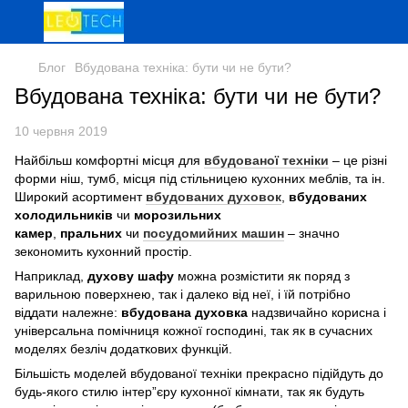
Блог
Вбудована техніка: бути чи не бути?
Вбудована техніка: бути чи не бути?
10 червня 2019
Найбільш комфортні місця для
вбудованої техніки
– це різні
форми ніш, тумб, місця під стільницею кухонних меблів, та ін.
Широкий асортимент
вбудованих духовок
,
вбудованих
холодильників
чи
морозильних
камер
,
пральних
чи
посудомийних машин
– значно
зекономить кухонний простір.
Наприклад,
духову шафу
можна розмістити як поряд з
варильною поверхнею, так і далеко від неї, і їй потрібно
віддати належне:
вбудована духовка
надзвичайно корисна і
універсальна помічниця кожної господині, так як в сучасних
моделях безліч додаткових функцій.
Більшість моделей вбудованої техніки прекрасно підійдуть до
будь-якого стилю інтер”єру кухонної кімнати, так як будуть