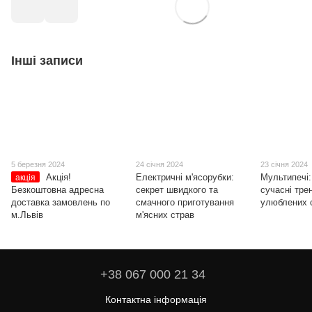
Інші записи
5 березня 2024
24 січня 2024
23 січня 2024
Акція!
Електричні м'ясорубки:
Мультипечі: 
акція
Безкоштовна адресна
секрет швидкого та
сучасні тре
доставка замовлень по
смачного приготування
улюблених 
м.Львів
м'ясних страв
+38 067 000 21 34
Контактна інформація