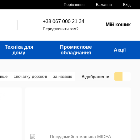
Порівняння
Бажання
Вхід
+38 067 000 21 34
Мій кошик
Передзвонити вам?
Техніка для
Промислове
Акції
дому
обладнання
Відображення:
евше
спочатку дорожчі
за назвою