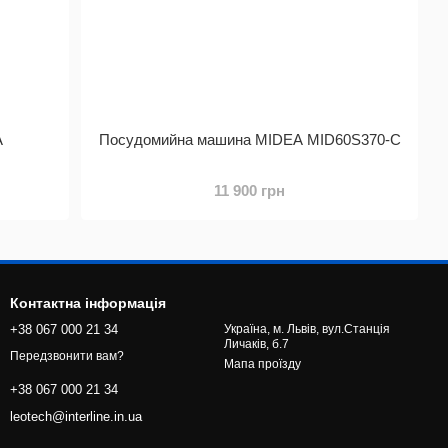
A
Посудомийна машина MIDEA MID60S370-C
11 900 грн
Контактна інформація
+38 067 000 21 34
Україна, м. Львів, вул.Станція
Личаків, б.7
Передзвонити вам?
Мапа проїзду
+38 067 000 21 34
leotech@interline.in.ua