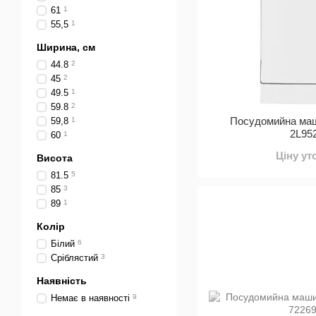
61
1
55,5
1
Ширина, см
44.8
2
45
2
49.5
1
59.8
2
Посудомийна м
59,8
1
2L95
60
1
Ціну у
Висота
81.5
5
85
3
89
1
Колір
Білий
6
Сріблястий
3
Наявність
Немає в наявності
9