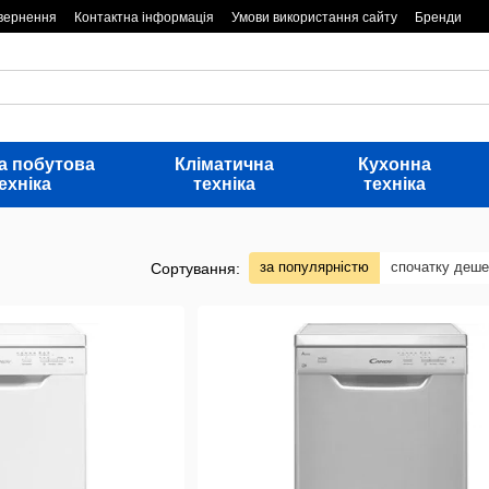
овернення
Контактна інформація
Умови використання сайту
Бренди
а побутова
Кліматична
Кухонна
ехніка
техніка
техніка
за популярністю
спочатку деш
Сортування: