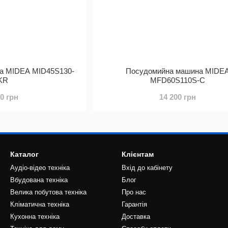
а MIDEA MID45S130-
Посудомийна машина MIDE
KR
MFD60S110S-C
20 грн
14 200 грн
Каталог
Клієнтам
Аудіо-відео техніка
Вхід до кабінету
Вбудована техніка
Блог
Велика побутова техніка
Про нас
Кліматична техніка
Гарантія
Кухонна техніка
Доставка