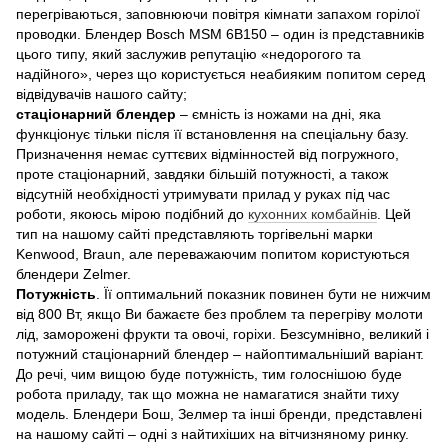
перегріваються, заповнюючи повітря кімнати запахом горілої
проводки. Блендер Bosch MSM 6B150 – один із представників
цього типу, який заслужив репутацію «недорогого та
надійного», через що користується неабияким попитом серед
відвідувачів нашого сайту;
стаціонарний блендер
– ємність із ножами на дні, яка
функціонує тільки після її встановлення на спеціальну базу.
Призначення немає суттєвих відмінностей від погружного,
проте стаціонарний, завдяки більшій потужності, а також
відсутній необхідності утримувати прилад у руках під час
роботи, якоюсь мірою подібний до
кухонних комбайнів
. Цей
тип на нашому сайті представляють торгівельні марки
Kenwood, Braun, але переважаючим попитом користуються
блендери Zelmer.
Потужність
. Її оптимальний показник повинен бути не нижчим
від 800 Вт, якщо Ви бажаєте без проблем та перегріву молоти
лід, заморожені фрукти та овочі, горіхи. Безсумнівно, великий і
потужний стаціонарний блендер – найоптимальніший варіант.
До речі, чим вищою буде потужність, тим голоснішою буде
робота приладу, так що можна не намагатися знайти тиху
модель. Блендери Бош, Зелмер та інші бренди, представлені
на нашому сайті – одні з найтихіших на вітчизняному ринку.