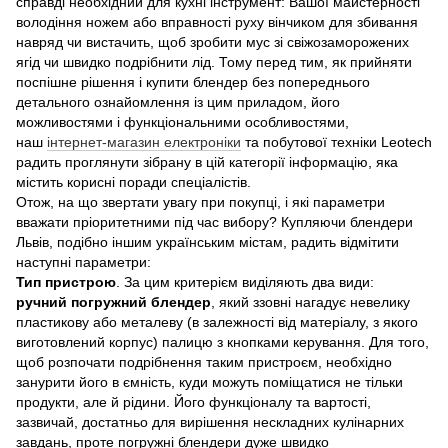
справді необхідний для кухні інструмент: Вашої майстерності
володіння ножем або вправності руху вінчиком для збивання
навряд чи вистачить, щоб зробити мус зі свіжозаморожених
ягід чи швидко подрібнити лід. Тому перед тим, як прийняти
поспішне рішення і купити блендер без попереднього
детального ознайомлення із цим приладом, його
можливостями і функціональними особливостями,
наш
інтернет-магазин електроніки
та побутової техніки Leotech
радить проглянути зібрану в цій категорії інформацію, яка
містить корисні поради спеціалістів.
Отож, на що звертати увагу при покупці, і які параметри
вважати пріоритетними під час вибору? Купляючи блендери
Львів, подібно іншим українським містам, радить відмітити
наступні параметри:
Тип пристрою
. За цим критерієм виділяють два види:
ручний погружний блендер
, який ззовні нагадує невелику
пластикову або металеву (в залежності від матеріалу, з якого
виготовлений корпус) палицю з кнопками керування. Для того,
щоб розпочати подрібнення таким пристроєм, необхідно
занурити його в ємність, куди можуть поміщатися не тільки
продукти, але й рідини. Його функціоналу та вартості,
зазвичай, достатньо для вирішення нескладних кулінарних
завдань, проте погружні блендери дуже швидко