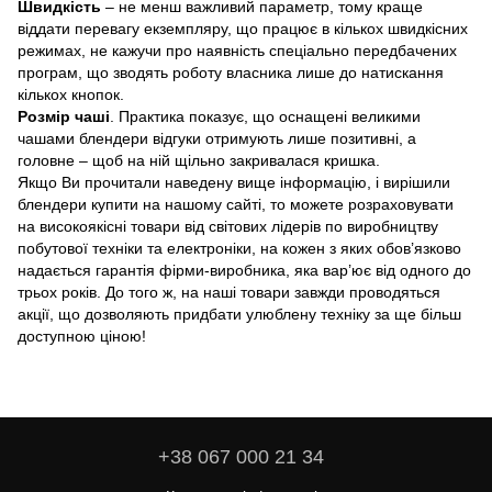
Швидкість
– не менш важливий параметр, тому краще
віддати перевагу екземпляру, що працює в кількох швидкісних
режимах, не кажучи про наявність спеціально передбачених
програм, що зводять роботу власника лише до натискання
кількох кнопок.
Розмір чаші
. Практика показує, що оснащені великими
чашами блендери відгуки отримують лише позитивні, а
головне – щоб на ній щільно закривалася кришка.
Якщо Ви прочитали наведену вище інформацію, і вирішили
блендери купити на нашому сайті, то можете розраховувати
на високоякісні товари від світових лідерів по виробництву
побутової техніки та електроніки, на кожен з яких обов’язково
надається гарантія фірми-виробника, яка вар’ює від одного до
трьох років. До того ж, на наші товари завжди проводяться
акції, що дозволяють придбати улюблену техніку за ще більш
доступною ціною!
+38 067 000 21 34