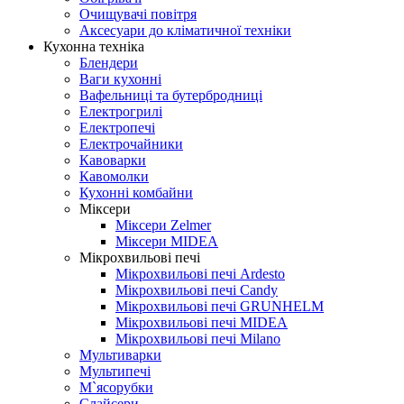
Очищувачі повітря
Аксесуари до кліматичної техніки
Кухонна техніка
Блендери
Ваги кухонні
Вафельниці та бутербродниці
Електрогрилі
Електропечі
Електрочайники
Кавоварки
Кавомолки
Кухонні комбайни
Міксери
Міксери Zelmer
Міксери MIDEA
Мікрохвильові печі
Мікрохвильові печі Ardesto
Мікрохвильові печі Candy
Мікрохвильові печі GRUNHELM
Мікрохвильові печі MIDEA
Мікрохвильові печі Milano
Мультиварки
Мультипечі
М`ясорубки
Слайсери