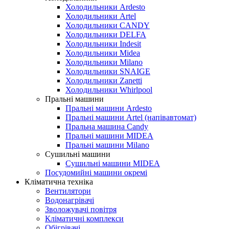
Холодильники Ardesto
Холодильники Artel
Холодильники CANDY
Холодильники DELFA
Холодильники Indesit
Холодильники Midea
Холодильники Milano
Холодильники SNAIGE
Холодильники Zanetti
Холодильники Whirlpool
Пральні машини
Пральні машини Ardesto
Пральні машини Artel (напівавтомат)
Пральна машина Candy
Пральні машини MIDEA
Пральні машини Milano
Сушильні машини
Сушильні машини MIDEA
Посудомийні машини окремі
Кліматична техніка
Вентилятори
Водонагрівачі
Зволожувачі повітря
Кліматичні комплекси
Обігрівачі