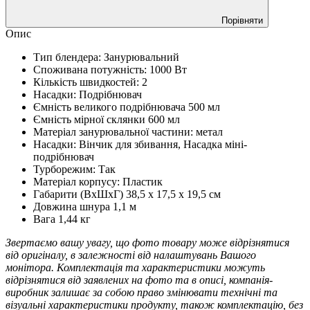
Порівняти
Опис
Тип блендера: Занурювальний
Споживана потужність: 1000 Вт
Кількість швидкостей: 2
Насадки: Подрібнювач
Ємність великого подрібнювача 500 мл
Ємність мірної склянки 600 мл
Матеріал занурювальної частини: метал
Насадки: Вінчик для збивання, Насадка міні-
подрібнювач
Турборежим: Так
Матеріал корпусу: Пластик
Габарити (ВхШхГ) 38,5 х 17,5 х 19,5 см
Довжина шнура 1,1 м
Вага 1,44 кг
Звертаємо вашу увагу, що фото товару може відрізнятися
від оригіналу, в залежності від налаштувань Вашого
монітора. Комплектація та характеристики можуть
відрізнятися від заявлених на фото та в описі, компанія-
виробник залишає за собою право змінювати технічні та
візуальні характеристики продукту, також комплектацію, без