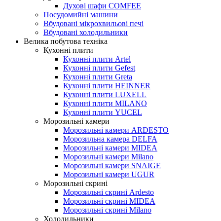
Духові шафи COMFEE
Посудомийні машини
Вбудовані мікрохвильові печі
Вбудовані холодильники
Велика побутова техніка
Кухонні плити
Кухонні плити Artel
Кухонні плити Gefest
Кухонні плити Greta
Кухонні плити HEINNER
Кухонні плити LUXELL
Кухонні плити MILANO
Кухонні плити YUCEL
Морозильні камери
Морозильні камери ARDESTO
Морозильна камера DELFA
Морозильні камери MIDEA
Морозильні камери Milano
Морозильні камери SNAIGE
Морозильні камери UGUR
Морозильні скрині
Морозильні скрині Ardesto
Морозильні скрині MIDEA
Морозильні скрині Milano
Холодильники