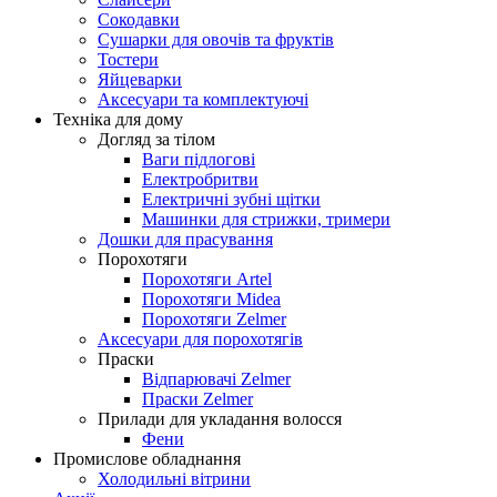
Сокодавки
Сушарки для овочів та фруктів
Тостери
Яйцеварки
Аксесуари та комплектуючі
Техніка для дому
Догляд за тілом
Ваги підлогові
Електробритви
Електричні зубні щітки
Машинки для стрижки, тримери
Дошки для прасування
Порохотяги
Порохотяги Artel
Порохотяги Midea
Порохотяги Zelmer
Аксесуари для порохотягів
Праски
Відпарювачі Zelmer
Праски Zelmer
Прилади для укладання волосся
Фени
Промислове обладнання
Холодильні вітрини