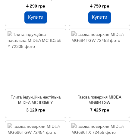
нагрівних) вбудована
4 290 грн
4 750 грн
Купити
Купити
Плита індукційна настільна
Газова поверхня MIDEA
MIDEA MC-ID356-Y
MG684TGW
3 120 грн
7 425 грн