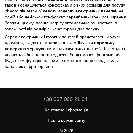
газові)
оснащуються конфорками різних розмірів для посуду
різного діаметру. У деяких моделях електричних панелей на
одній або декількох конфорках передбачені зони розширення.
Завдяки цьому, площа нагріву автоматично змінюється, в
залежності від розмірів і конфігурації дна посуду.
Серед електричних і газових панелей представлені модулі
«доміно», які дають можливість скомбінувати
варильну
поверхню
з урахуванням індивідуальних потреб. Такі моделі
являють собою панелі з однією або двома конфорками або
будь-яким функціональним елементом, наприклад, гриль,
пароварка, фритюрниця.
+38 067 000 21 34
Контактна інформація
Повна версія сайту
© 2026