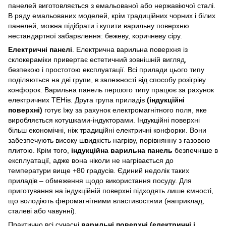
панелей виготовляється з емальованої або нержавіючої сталі.
В ряду емальованих моделей, крім традиційних чорних і білих
панелей, можна підібрати і купити варильну поверхню
нестандартної забарвлення: бежеву, коричневу сіру.
Електричні панелі
. Електрична варильна поверхня із
склокераміки привертає естетичний зовнішній вигляд,
безпекою і простотою експлуатації. Всі прилади цього типу
поділяються на дві групи, в залежності від способу розігріву
конфорок. Варильна панель першого типу працює за рахунок
електричних ТЕНів. Друга група приладів
(індукційні
поверхні)
готує їжу за рахунок електромагнітного поля, яке
виробляється котушками-індукторами. Індукційні поверхні
більш економічні, ніж традиційні електричні конфорки. Вони
забезпечують високу швидкість нагріву, порівнянну з газовою
плитою. Крім того,
індукційна варильна панель
безпечніше в
експлуатації, адже вона ніколи не нагрівається до
температури вище +80 градусів. Єдиний недолік таких
приладів – обмеження щодо використання посуду. Для
приготування на індукційній поверхні підходять лише ємності,
що володіють феромагнітними властивостями (наприклад,
сталеві або чавунні).
Практично всі сучасні
варильні поверхні (електричні і