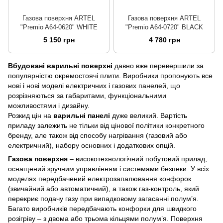
Газова поверхня ARTEL
Газова поверхня ARTEL
"Premio A64-0620" WHITE
"Premio A64-0720" BLACK
5 150 грн
4 780 грн
Вбудовані варильні поверхні
давно вже перевершили за
популярністю окремостоячі плити. Виробники пропонують все
нові і нові моделі електричних і газових панелей, що
розрізняються за габаритами, функціональними
можливостями і дизайну.
Розкид цін на
варильні панелі
дуже великий. Вартість
приладу залежить не тільки від цінової політики конкретного
бренду, але також від способу нагрівання (газовий або
електричний), набору основних і додаткових опцій.
Газова поверхня
– високотехнологічний побутовий прилад,
оснащений зручним управлінням і системами безпеки. У всіх
моделях передбачений електрозапалювання конфорок
(звичайний або автоматичний), а також газ-контроль, який
перекриє подачу газу при випадковому загасанні полум’я.
Багато виробників передбачають конфорки для швидкого
розігріву – з двома або трьома кільцями полум’я. Поверхня