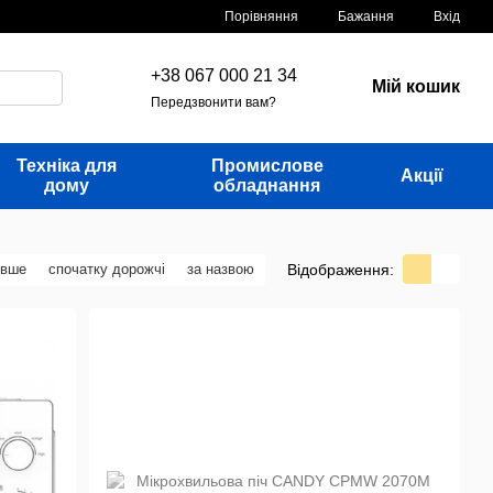
Порівняння
Бажання
Вхід
+38 067 000 21 34
Мій кошик
Передзвонити вам?
Техніка для
Промислове
Акції
дому
обладнання
Відображення:
евше
спочатку дорожчі
за назвою