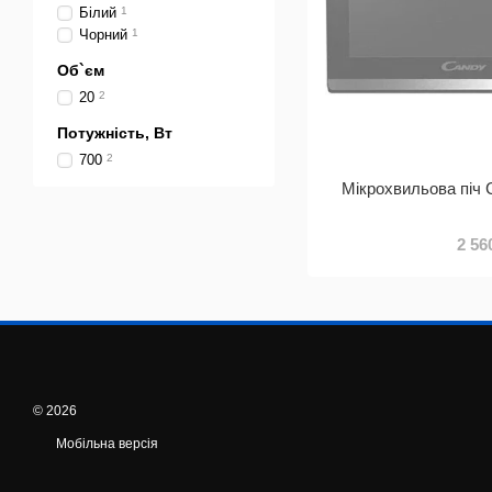
Білий
1
Чорний
1
Об`єм
20
2
Потужність, Вт
700
2
Мікрохвильова пі
2 56
© 2026
Мобільна версія