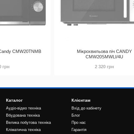
ч Candy CMW20TNMB
Мікрохвильова піч CANDY
CMW20SMWLI/4U
0 грн
2 320 грн
Каталог
Клієнтам
Аудіо-відео техніка
Вхід до кабінету
Вбудована техніка
Блог
Велика побутова техніка
Про нас
Кліматична техніка
Гарантія