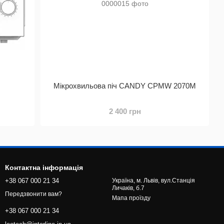
Мікрохвильова піч CANDY CPMW 2070M
2 400 грн
Контактна інформація
+38 067 000 21 34
Україна, м. Львів, вул.Станція
Личаків, б.7
Передзвонити вам?
Мапа проїзду
+38 067 000 21 34