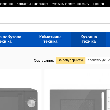
овернення
Контактна інформація
Умови використання сайту
Бренди
а побутова
Кліматична
Кухонна
ехніка
техніка
техніка
y
за популярністю
спочатку деш
Сортування: