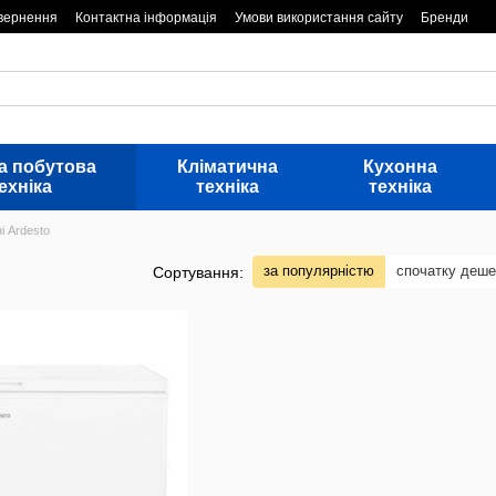
овернення
Контактна інформація
Умови використання сайту
Бренди
а побутова
Кліматична
Кухонна
ехніка
техніка
техніка
і Ardesto
за популярністю
спочатку деш
Сортування: