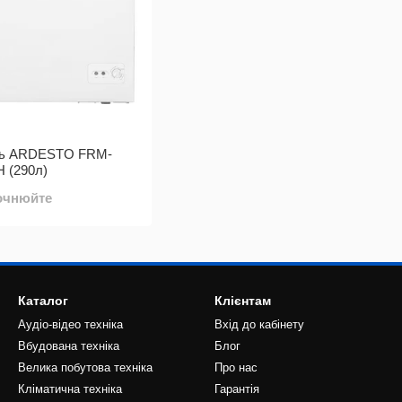
рь ARDESTO FRM-
 (290л)
точнюйте
Каталог
Клієнтам
Аудіо-відео техніка
Вхід до кабінету
Вбудована техніка
Блог
Велика побутова техніка
Про нас
Кліматична техніка
Гарантія