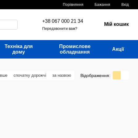
Порівняння
Бажання
Вхід
+38 067 000 21 34
Мій кошик
Передзвонити вам?
Техніка для
Промислове
Акції
дому
обладнання
Відображення:
евше
спочатку дорожчі
за назвою