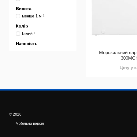
Висота
менше 1 м
1
Колір
Білий
1
Наявність
Морозильний ла
300MCH
Ціну у
© 2026
Мобільна версія