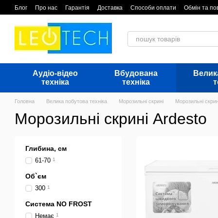
Перейти до основного контенту
Блог
Про нас
Гарантія
Доставка
Способи оплати
Обмін та п
Аудіо-відео
Вбудована
Велик
техніка
техніка
т
Головна
Велика побутова техніка
Морозильні скрині
Морозильні скрин
Морозильні скрині Ardesto
Глибина, см
61-70
1
Об`єм
300
1
Система NO FROST
Немає
1