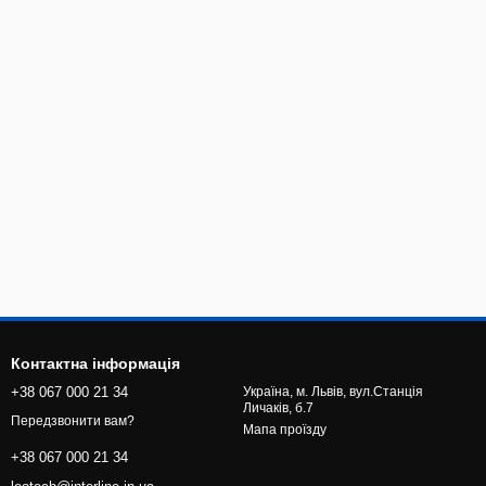
Контактна інформація
+38 067 000 21 34
Україна, м. Львів, вул.Станція
Личаків, б.7
Передзвонити вам?
Мапа проїзду
+38 067 000 21 34