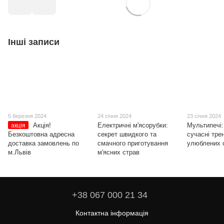
Інші записи
5 березня 2024
24 січня 2024
23 січня 2024
Акція!
Електричні м'ясорубки:
Мультипечі: 
акція
Безкоштовна адресна
секрет швидкого та
сучасні тре
доставка замовлень по
смачного приготування
улюблених 
м.Львів
м'ясних страв
+38 067 000 21 34
Контактна інформація