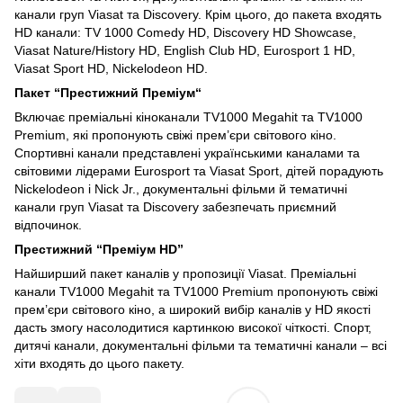
канали груп Viasat та Discovery. Крім цього, до пакета входять
HD канали: TV 1000 Comedy HD, Discovery HD Showcase,
Viasat Nature/History HD, English Club HD, Eurosport 1 HD,
Viasat Sport HD, Nickelodeon HD.
Пакет
“
Престижний
Преміум
“
Включає преміальні кіноканали TV1000 Megahit та TV1000
Premium, які пропонують свіжі прем’єри світового кіно.
Спортивні канали представлені українськими каналами та
світовими лідерами Eurosport та Viasat Sport, дітей порадують
Nickelodeon і Nick Jr., документальні фільми й тематичні
канали груп Viasat та Discovery забезпечать приємний
відпочинок.
Престижний “Преміум HD”
Найширший пакет каналів у пропозиції Viasat. Преміальні
канали TV1000 Megahit та TV1000 Premium пропонують свіжі
прем’єри світового кіно, а широкий вибір каналів у HD якості
дасть змогу насолодитися картинкою високої чіткості. Спорт,
дитячі канали, документальні фільми та тематичні канали – всі
хіти входять до цього пакету.