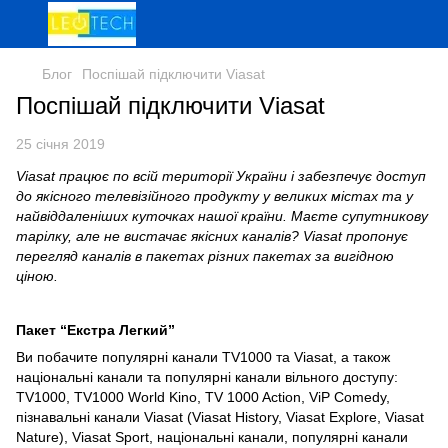
Блог
Поспішай підключити Viasat
Поспішай підключити Viasat
25 січня 2019
Viasat працює по всій території України і забезпечує доступ
до якісного телевізійного продукту у великих містах та у
найвіддаленіших куточках нашої країни. Маєте супутникову
тарілку, але не вистачає якісних каналів? Viasat пропонує
перегляд каналів в пакетах різних пакетах за вигідною
ціною.
Пакет “Екстра Легкий”
Ви побачите популярні канали TV1000 та Viasat, а також
національні канали та популярні канали вільного доступу:
TV1000, TV1000 World Kino, TV 1000 Action, ViP Comedy,
пізнавальні канали Viasat (Viasat History, Viasat Explore, Viasat
Nature), Viasat Sport, національні канали, популярні канали