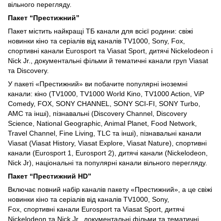
вільного перегляду.
Пакет “Престижний”
Пакет містить найкращі ТБ канали для всієї родини: свіжі
новинки кіно та серіалів від каналів TV1000, Sony, Fox,
спортивні канали Eurosport та Viasat Sport, дитячі Nickelodeon і
Nick Jr., документальні фільми й тематичні канали груп Viasat
та Discovery.
У пакеті «Престижний» ви побачите популярні іноземні
канали: кіно (TV1000, TV1000 World Kino, TV1000 Action, ViP
Comedy, FOX, SONY CHANNEL, SONY SCI-FI, SONY Turbo,
AMC та інші), пізнавальні (Discovery Channel, Discovery
Science, National Geographic, Animal Planet, Food Network,
Travel Channel, Fine Living, TLC та інші), пізнавальні канали
Viasat (Viasat History, Viasat Explore, Viasat Nature), спортивні
канали (Eurosport 1, Eurosport 2), дитячі канали (Nickelodeon,
Nick Jr), національні та популярні канали вільного перегляду.
Пакет “Престижний HD”
Включає повний набір каналів пакету «Престижний», а це свіжі
новинки кіно та серіалів від каналів TV1000, Sony,
Fox, спортивні канали Eurosport та Viasat Sport, дитячі
Nickelodeon та Nick Jr., документальні фільми та тематичні