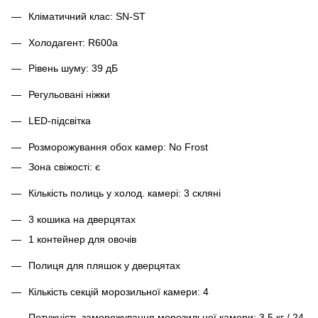
Кліматичний клас: SN-ST
Холодагент: R600a
Рівень шуму: 39 дБ
Регульовані ніжки
LED-підсвітка
Розморожування обох камер: No Frost
Зона свіжості: є
Кількість полиць у холод. камері: 3 скляні
3 кошика на дверцятах
1 контейнер для овочів
Полиця для пляшок у дверцятах
Кількість секцій морозильної камери: 4
Потужність заморожування морозильної камери: 3,5 кг / 24