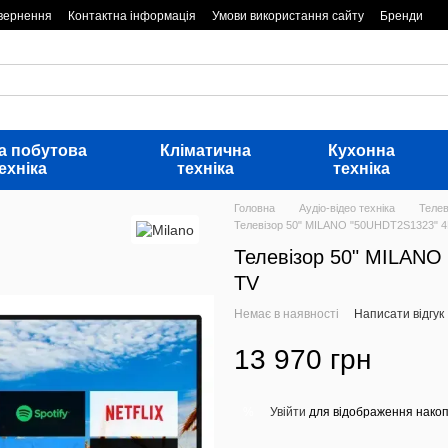
овернення
Контактна інформація
Умови використання сайту
Бренди
а побутова
Кліматична
Кухонна
ехніка
техніка
техніка
Головна
Аудіо-відео техніка
Телев
Телевізор 50" MILANO "50UHDT2S1323"
Телевізор 50" MILAN
TV
Немає в наявності
Написати відгук
13 970 грн
Увійти
для відображення накоп
%