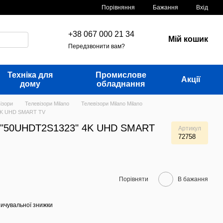
Порівняння
Бажання
Вхід
+38 067 000 21 34
Мій кошик
Передзвонити вам?
Техніка для
Промислове
Акції
дому
обладнання
ізори
Телевізори Milano
Телевізори Milano Milano
 4K UHD SMART TV
O "50UHDT2S1323" 4K UHD SMART
Артикул
72758
Порівняти
В бажання
ичувальної знижки