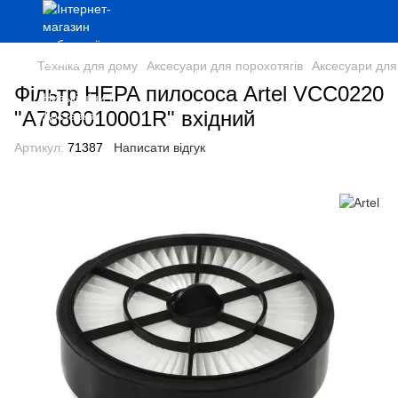
Техніка для дому
Аксесуари для порохотягів
Аксесуари для 
Фільтр HEPA пилососа Artel VCC0220
"А7880010001R" вхідний
Артикул:
71387
Написати відгук