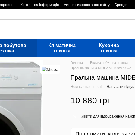
овернення
Контактна інформація
Умови використання сайту
Бренди
а побутова
Кліматична
Кухонна
ехніка
техніка
техніка
Головна
Велика побутова техніка
Пральна машина MIDEA MF100W70-UA
Пральна машина MID
Немає в наявності
Написати відгук
10 880 грн
Увійти
для відображення накоп
%
Повідомити, коли з'яви