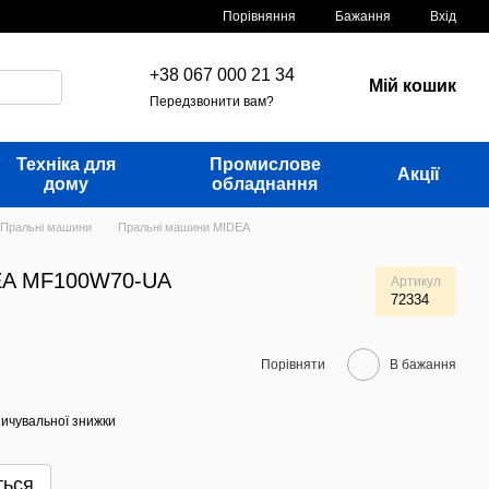
Порівняння
Бажання
Вхід
+38 067 000 21 34
Мій кошик
Передзвонити вам?
Техніка для
Промислове
Акції
дому
обладнання
Пральні машини
Пральні машини MIDEA
EA MF100W70-UA
Артикул
72334
Порівняти
В бажання
ичувальної знижки
ться