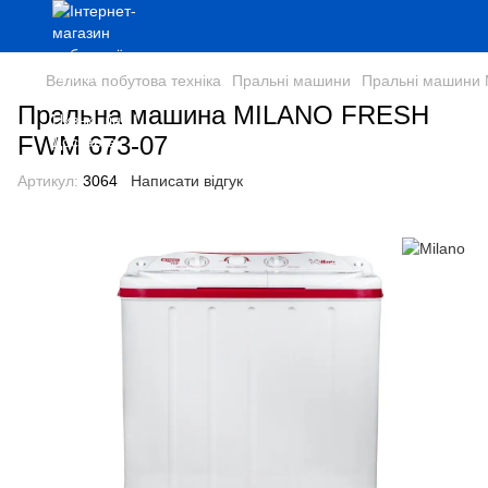
Велика побутова техніка
Пральні машини
Пральні машини 
Пральна машина MILANO FRESH
FWM 673-07
Артикул:
3064
Написати відгук