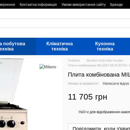
овернення
Контактна інформація
Умови використання сайту
Бренди
а побутова
Кліматична
Кухонна
ехніка
техніка
техніка
Головна
Велика побутова техніка
Плита комбінована MILANO ML60 EF50+ 
Плита комбінована M
Немає в наявності
Написати відгук
11 705 грн
Увійти
для відображення накоп
%
Повідомити, коли з'яви