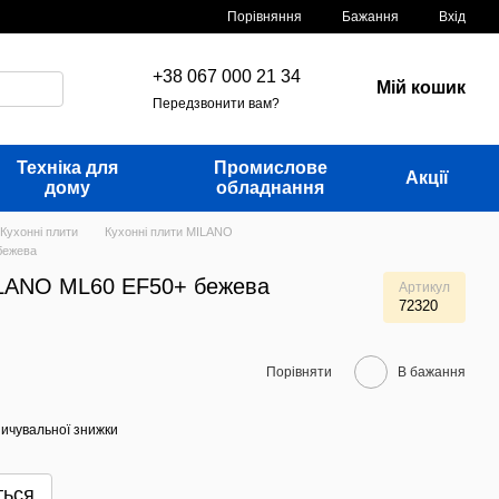
Порівняння
Бажання
Вхід
+38 067 000 21 34
Мій кошик
Передзвонити вам?
Техніка для
Промислове
Акції
дому
обладнання
Кухонні плити
Кухонні плити MILANO
бежева
ILANO ML60 EF50+ бежева
Артикул
72320
Порівняти
В бажання
ичувальної знижки
ться