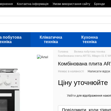
овернення
Контактна інформація
Умови використання сайту
Бренди
а побутова
Кліматична
Кухонна
ехніка
техніка
техніка
Головна
Велика побутова техніка
Комбінована плита ARTEL Milagro 01 E W
Комбінована плита AR
Немає в наявності
Написати відгук
Ціну уточнюйте
Увійти
для відображення накоп
%
Повідомити, коли з'яви