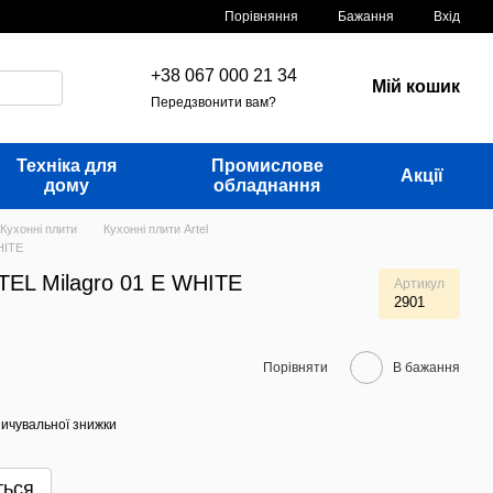
Порівняння
Бажання
Вхід
+38 067 000 21 34
Мій кошик
Передзвонити вам?
Техніка для
Промислове
Акції
дому
обладнання
Кухонні плити
Кухонні плити Artel
HITE
TEL Milagro 01 E WHITE
Артикул
2901
Порівняти
В бажання
ичувальної знижки
ться