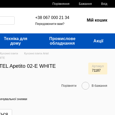
Порівняння
Бажання
Вхід
+38 067 000 21 34
Мій кошик
Передзвонити вам?
Техніка для
Промислове
Акції
дому
обладнання
Кухонні плити
Кухонні плити Artel
HITE
TEL Apetito 02-E WHITE
Артикул
71187
Порівняти
В бажання
ичувальної знижки
ться