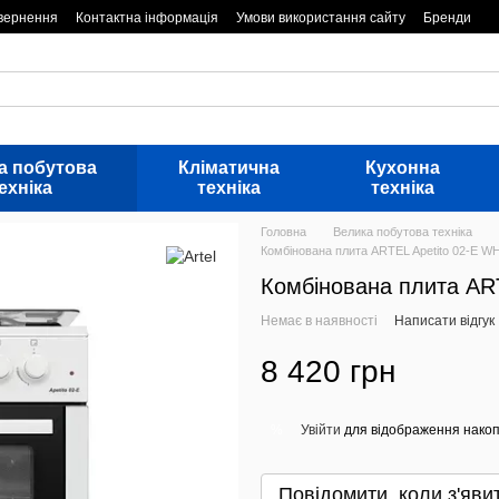
овернення
Контактна інформація
Умови використання сайту
Бренди
а побутова
Кліматична
Кухонна
ехніка
техніка
техніка
Головна
Велика побутова техніка
Комбінована плита ARTEL Apetito 02-E W
Комбінована плита AR
Немає в наявності
Написати відгук
8 420 грн
Увійти
для відображення накоп
%
Повідомити, коли з'яви