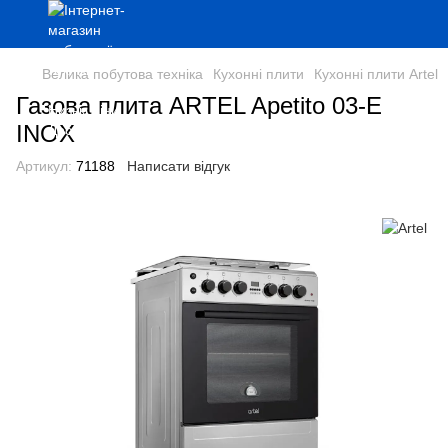
Велика побутова техніка
Кухонні плити
Кухонні плити Artel
Газова плита ARTEL Apetito 03-Е
INOX
Артикул:
71188
Написати відгук