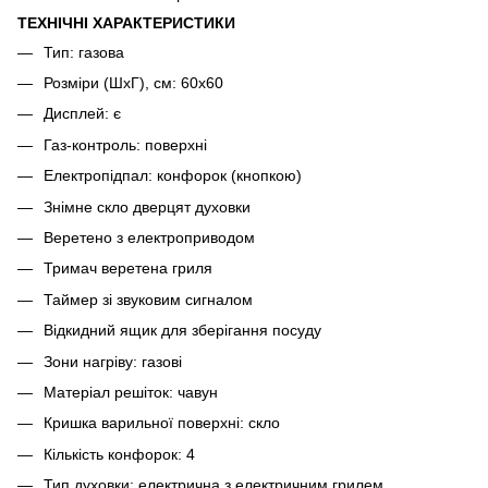
ТЕХНІЧНІ ХАРАКТЕРИСТИКИ
Тип: газова
Розміри (ШхГ), см: 60х60
Дисплей: є
Газ-контроль: поверхні
Електропідпал: конфорок (кнопкою)
Знімне скло дверцят духовки
Веретено з електроприводом
Тримач веретена гриля
Таймер зі звуковим сигналом
Відкидний ящик для зберігання посуду
Зони нагріву: газові
Матеріал решіток: чавун
Кришка варильної поверхні: скло
Кількість конфорок: 4
Тип духовки: електрична з електричним грилем