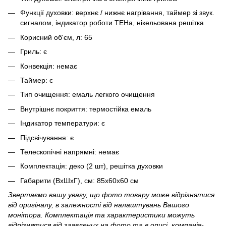
Функції духовки: верхнє / нижнє нагрівання, таймер зі звук.
сигналом, індикатор роботи ТЕНа, нікельована решітка
Корисний об'єм, л: 65
Гриль: є
Конвекція: немає
Таймер: є
Тип очищення: емаль легкого очищення
Внутрішнє покриття: термостійка емаль
Індикатор температури: є
Підсвічування: є
Телескопічні напрямні: немає
Комплектація: деко (2 шт), решітка духовки
Габарити (ВхШхГ), см: 85х60х60 см
Звертаємо вашу увагу, що фото товару може відрізнятися
від оригіналу, в залежності від налаштувань Вашого
монітора. Комплектація та характеристики можуть
відрізнятися від заявлених на фото та в описі, компанія-