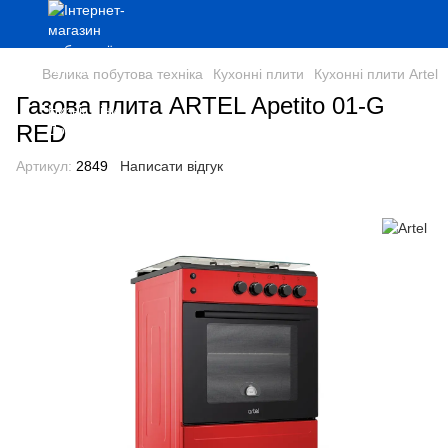
Велика побутова техніка
Кухонні плити
Кухонні плити Artel
Газова плита ARTEL Apetito 01-G
RED
Артикул:
2849
Написати відгук