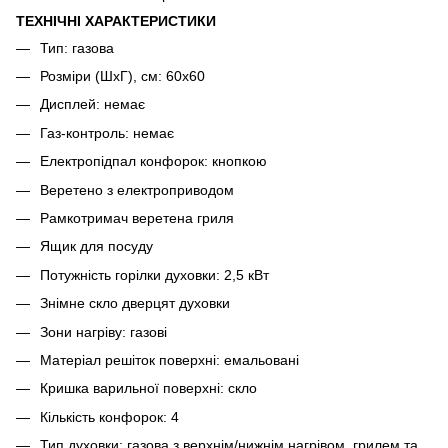
ТЕХНІЧНІ ХАРАКТЕРИСТИКИ
Тип: газова
Розміри (ШхГ), см: 60х60
Дисплей: немає
Газ-контроль: немає
Електропідпал конфорок: кнопкою
Веретено з електроприводом
Рамкотримач веретена гриля
Ящик для посуду
Потужність горілки духовки: 2,5 кВт
Знімне скло дверцят духовки
Зони нагріву: газові
Матеріал решіток поверхні: емальовані
Кришка варильної поверхні: скло
Кількість конфорок: 4
Тип духовки: газова з верхнім/нижнім нагрівом, грилем та