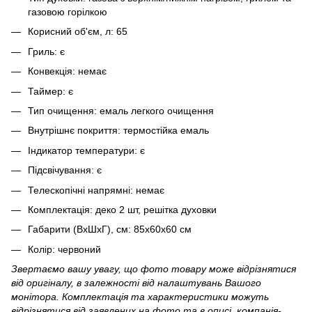
газовою горілкою
Корисний об'єм, л: 65
Гриль: є
Конвекція: немає
Таймер: є
Тип очищення: емаль легкого очищення
Внутрішнє покриття: термостійка емаль
Індикатор температури: є
Підсвічування: є
Телескопічні напрямні: немає
Комплектація: деко 2 шт, решітка духовки
Габарити (ВхШхГ), см: 85х60х60 см
Колір: червоний
Звертаємо вашу увагу, що фото товару може відрізнятися
від оригіналу, в залежності від налаштувань Вашого
монітора. Комплектація та характеристики можуть
відрізнятися від заявлених на фото та в описі, компанія-