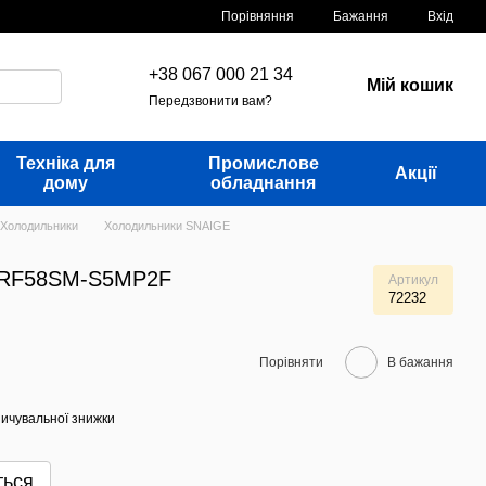
Порівняння
Бажання
Вхід
+38 067 000 21 34
Мій кошик
Передзвонити вам?
Техніка для
Промислове
Акції
дому
обладнання
Холодильники
Холодильники SNAIGE
 RF58SM-S5MP2F
Артикул
72232
Порівняти
В бажання
ичувальної знижки
ться