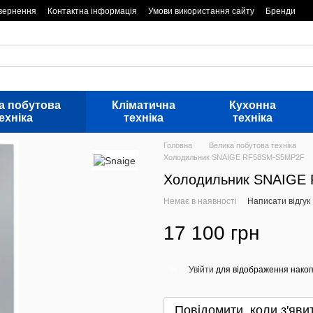
овернення
Контактна інформація
Умови використання сайту
Бренди
а побутова
Кліматична
Кухонна
ехніка
техніка
техніка
Головна
Велика побутова техніка
Холодильник SNAIGE RF58SM-S5MP2F
Холодильник SNAIGE
Немає в наявності
Написати відгук
17 100 грн
Увійти
для відображення накоп
%
Повідомити, коли з'яви