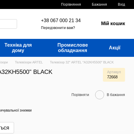
Порівняння
Бажання
Вхід
+38 067 000 21 34
Мій кошик
Передзвонити вам?
Техніка для
Промислове
Акції
дому
обладнання
ізори
Телевізори ARTEL
Телевізор 32" ARTEL "A32KH5500" BLACK
"A32KH5500" BLACK
Артикул
72668
Порівняти
В бажання
ичувальної знижки
ться