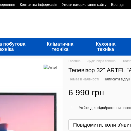
овернення
Контактна інформація
Умови використання сайту
Бренди
а побутова
Кліматична
Кухонна
ехніка
техніка
техніка
Головна
Аудіо-відео техніка
Телев
Телевізор 32" ARTEL 
Немає в наявності
Написати відгук
6 990 грн
Увійти
для відображення накоп
%
Повідомити, коли з'яви