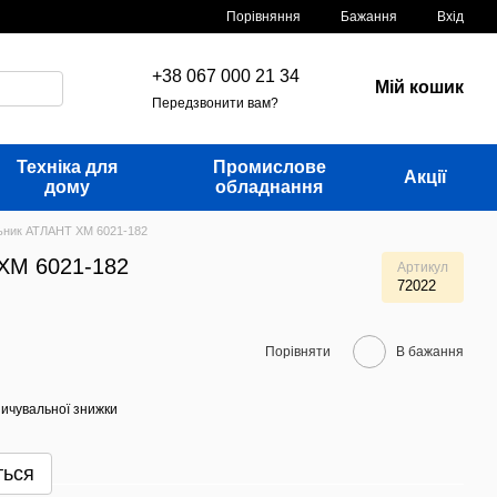
Порівняння
Бажання
Вхід
+38 067 000 21 34
Мій кошик
Передзвонити вам?
Техніка для
Промислове
Акції
дому
обладнання
ьник АТЛАНТ ХМ 6021-182
ХМ 6021-182
Артикул
72022
Порівняти
В бажання
ичувальної знижки
ться