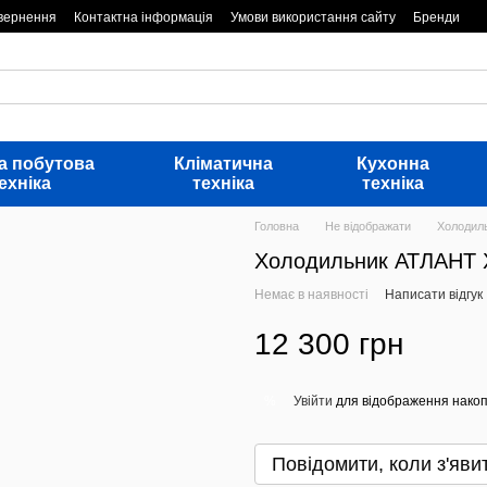
овернення
Контактна інформація
Умови використання сайту
Бренди
а побутова
Кліматична
Кухонна
ехніка
техніка
техніка
Головна
Не відображати
Холодил
Холодильник АТЛАНТ 
Немає в наявності
Написати відгук
12 300 грн
Увійти
для відображення накоп
%
Повідомити, коли з'яви