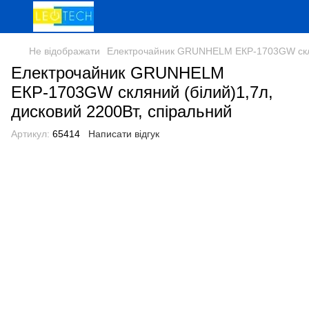
Не відображати
Електрочайник GRUNHELM ЕКР-1703GW склян
Електрочайник GRUNHELM
ЕКР-1703GW скляний (білий)1,7л,
дисковий 2200Вт, спіральний
Артикул:
65414
Написати відгук