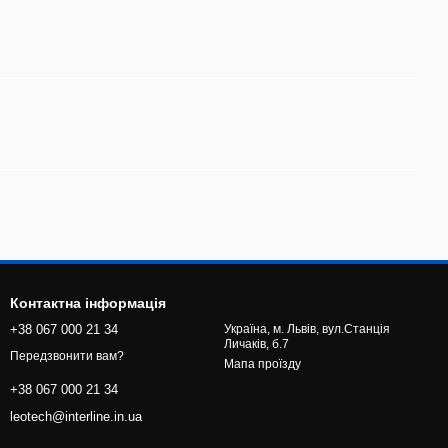
Контактна інформація
+38 067 000 21 34
Україна, м. Львів, вул.Станція
Личаків, б.7
Передзвонити вам?
Мапа проїзду
+38 067 000 21 34
leotech@interline.in.ua