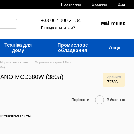
Порівняння
Бажання
Вхід
+38 067 000 21 34
Мій кошик
Передзвонити вам?
Техніка для
Промислове
Акції
дому
обладнання
Морозильні скрині
Морозильні скрині Milano
0л)
LANO MCD380W (380л)
Артикул
72786
Порівняти
В бажання
ичувальної знижки