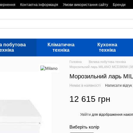
овернення
Контактна інформація
Умови використання сайту
Бренди
а побутова
Кліматична
Кухонна
ехніка
техніка
техніка
Головна
Велика побутова техніка
Морозильний ларь MILANO MCD380W (38
Морозильний ларь MI
Немає в наявності
Написати відгук
12 615 грн
Увійти
для відображення накоп
%
Виберіть колір