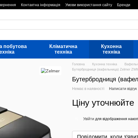
овернення
Контактна інформація
Умови використання сайту
Бренди
а побутова
Кліматична
Кухонна
ехніка
техніка
техніка
Головна
Кухонна техніка
Вафельн
Бутербродниця (вафельница) Zelmer ZW
Бутербродниця (вафе
Немає в наявності
Написати відгук
Ціну уточнюйте
Увійти
для відображення накоп
%
Повідомити, коли з'яви