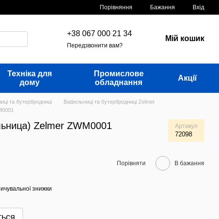
Порівняння
Бажання
Вхід
+38 067 000 21 34
Мій кошик
Передзвонити вам?
Техніка для
Промислове
Акції
дому
обладнання
иці та бутербродниці
Вафельниці та бутербродниці Zelmer
M0001
льница) Zelmer ZWM0001
Артикул
72098
Порівняти
В бажання
ичувальної знижки
ться