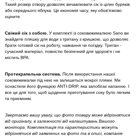
Такий розмір отвору дозволяє вичавлювати сік із цілих буряків
або середнього яблука. Це економія часу, яку обов'язково
оціните.
Свіжий сік з собою.
У комплекті із соковижималкою Sano ви
знайдете пляшку для води з тритану з кришкою, що дозволяє
брати готовий сік на роботу, навчання чи поїздку. Тритан -
сучасний матеріал, повністю безпечний для здоров'я і не
містить BPA.
Протикрапельна система.
Після використання нашої
соковижималки під нею не залишиться мокрої плями. Ми
оснастили його функцією ANTI-DRIP, яка запобігає капанню. І
все це для того, щоб щоденне приготування соку було легким
та приємним.
Звертаємо вашу увагу, що фото товару може відрізнятися
від оригіналу, в залежності від налаштувань Вашого
монітора. Комплектація та характеристики можуть
відрізнятися від заявлених на фото та в описі, компанія-