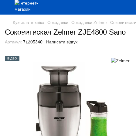
Кухонна техніка
Сокодавки
Сокодавки Zelmer
Соковитиска
Соковитискач Zelmer ZJE4800 Sano
Артикул:
71205340
Написати відгук
ВІДЕО