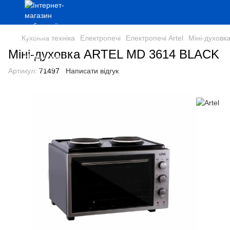
Кухонна техніка
Електропечі
Електропечі Artel
Міні-духов
Міні-духовка ARTEL MD 3614 BLACK
Артикул:
71497
Написати відгук