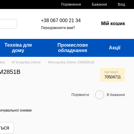
Порівняння
Бажання
Вхід
+38 067 000 21 34
Мій кошик
Передзвонити вам?
Техніка для
Промислове
Акції
дому
обладнання
бки
М`ясорубки Zelmer
М'ясорубка Zelmer ZMM2851B
MM2851B
Артикул
70504711
Порівняти
В бажання
ичувальної знижки
ться