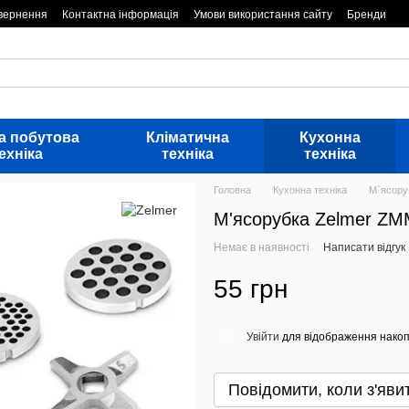
овернення
Контактна інформація
Умови використання сайту
Бренди
а побутова
Кліматична
Кухонна
ехніка
техніка
техніка
Головна
Кухонна техніка
М`ясору
М'ясорубка Zelmer Z
Немає в наявності
Написати відгук
55 грн
Увійти
для відображення накоп
%
Повідомити, коли з'яви