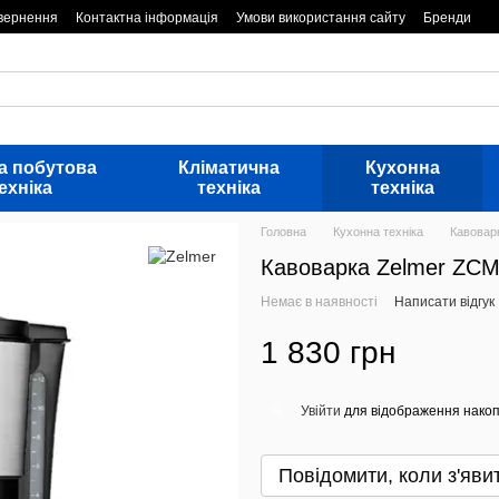
овернення
Контактна інформація
Умови використання сайту
Бренди
а побутова
Кліматична
Кухонна
ехніка
техніка
техніка
Головна
Кухонна техніка
Кавовар
Кавоварка Zelmer ZC
Немає в наявності
Написати відгук
1 830 грн
Увійти
для відображення накоп
%
Повідомити, коли з'яви