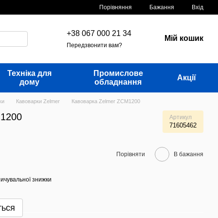
Порівняння
Бажання
Вхід
+38 067 000 21 34
Мій кошик
Передзвонити вам?
Техніка для
Промислове
Акції
дому
обладнання
ки
Кавоварки Zelmer
Кавоварка Zelmer ZCM1200
M1200
Артикул
71605462
Порівняти
В бажання
ичувальної знижки
ться