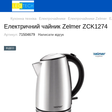
Кухонна техніка
Електрочайники
Електрочайники Zelmer
Е
Електричний чайник Zelmer ZCK1274
Артикул:
71504679
Написати відгук
ВІДЕО