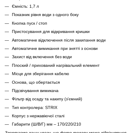
Ємність: 1,7 л
Показник рівня води з одного боку
Кнопка пуск / стоп
Пристосування для відкривання кришки
Автоматичне відключення після закипання води
Автоматичне вимикання при знятті з основи
Захист від включення без води
Плоский / прихований нагрівальний елемент
Місце для зберігання кабелю
Основа, що обертається
Підсвічування вимикача
Фільтр від осаду та накипу (з’ємний)
Тип контролера: STRIX
Корпус з нержавіючої сталі
Габарити (Ш/В/Г) мм – 170/220/210
Звертаємо вашу увагу, що фото товару може відрізнятися