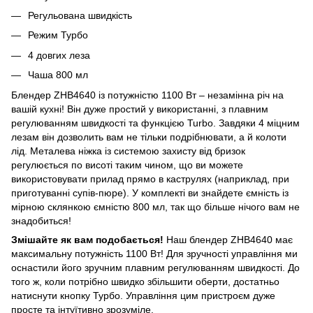
Регульована швидкість
Режим Турбо
4 довгих леза
Чаша 800 мл
Блендер ZHB4640 із потужністю 1100 Вт – незамінна річ на
вашій кухні! Він дуже простий у використанні, з плавним
регулюванням швидкості та функцією Turbo. Завдяки 4 міцним
лезам він дозволить вам не тільки подрібнювати, а й колоти
лід. Металева ніжка із системою захисту від бризок
регулюється по висоті таким чином, що ви можете
використовувати прилад прямо в каструлях (наприклад, при
приготуванні супів-пюре). У комплекті ви знайдете ємність із
мірною склянкою ємністю 800 мл, так що більше нічого вам не
знадобиться!
Змішайте як вам подобається!
Наш блендер ZHB4640 має
максимальну потужність 1100 Вт! Для зручності управління ми
оснастили його зручним плавним регулюванням швидкості. До
того ж, коли потрібно швидко збільшити оберти, достатньо
натиснути кнопку Турбо. Управління цим пристроєм дуже
просте та інтуїтивно зрозуміле.