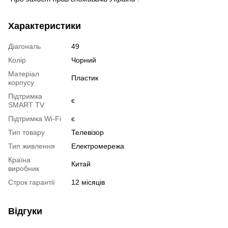
Характеристики
Діагональ
49
Колір
Чорний
Матеріал
Пластик
корпусу
Підтримка
є
SMART TV
Підтримка Wi-Fi
є
Тип товару
Телевізор
Тип живлення
Електромережа
Країна
Китай
виробник
Строк гарантії
12 місяців
Відгуки