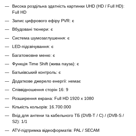
Висока роздільна здатність картинки UHD (HD / Full HD):
Full HD
Запис цифрового ефіру PVR: є
Вбудовані тюнери: є
Система шумозаглушення: є
LED-підсвічування: є
Багатомовне меню: є
Функція Time Shift (жива пауза): є
Батьківський контроль: є
Додаткове джерело енергії: немає
Співвідношення сторін 16: 9
Розширення екрана: Full HD 1920 х 1080
Кількість кольорів: 16.700.000
Вхід для антени та кабельного ТБ (DVB-T / C) / (DVB-S /
S2): 1/1
ATV-підтримка відеоформатів: PAL / SECAM