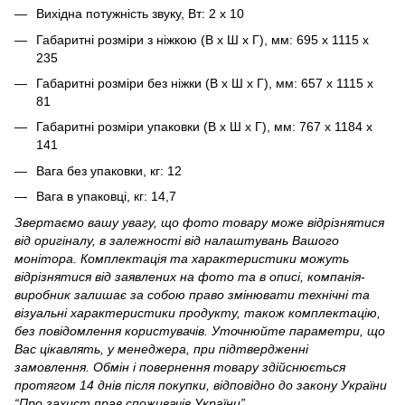
Вихідна потужність звуку, Вт: 2 x 10
Габаритні розміри з ніжкою (В х Ш х Г), мм: 695 х 1115 х
235
Габаритні розміри без ніжки (В х Ш х Г), мм: 657 х 1115 х
81
Габаритні розміри упаковки (В х Ш х Г), мм: 767 х 1184 х
141
Вага без упаковки, кг: 12
Вага в упаковці, кг: 14,7
Звертаємо вашу увагу, що фото товару може відрізнятися
від оригіналу, в залежності від налаштувань Вашого
монітора. Комплектація та характеристики можуть
відрізнятися від заявлених на фото та в описі, компанія-
виробник залишає за собою право змінювати технічні та
візуальні характеристики продукту, також комплектацію,
без повідомлення користувачів. Уточнюйте параметри, що
Вас цікавлять, у менеджера, при підтвердженні
замовлення. Обмін і повернення товару здійснюється
протягом 14 днів після покупки, відповідно до закону України
“Про захист прав споживачів України”.