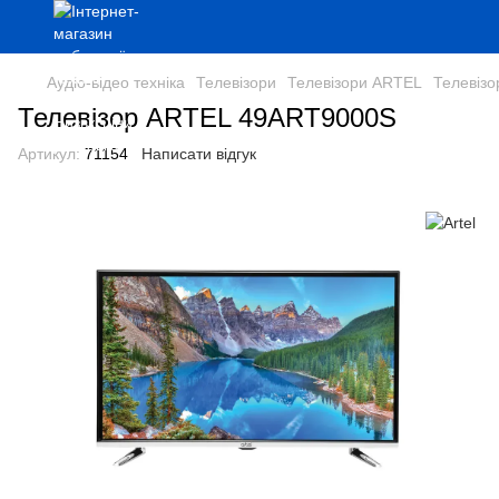
Аудіо-відео техніка
Телевізори
Телевізори ARTEL
Телевіз
Телевізор ARTEL 49ART9000S
Артикул:
71154
Написати відгук