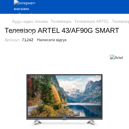
Аудіо-відео техніка
Телевізори
Телевізори ARTEL
Телевіз
Телевізор ARTEL 43/AF90G SMART
Артикул:
71242
Написати відгук