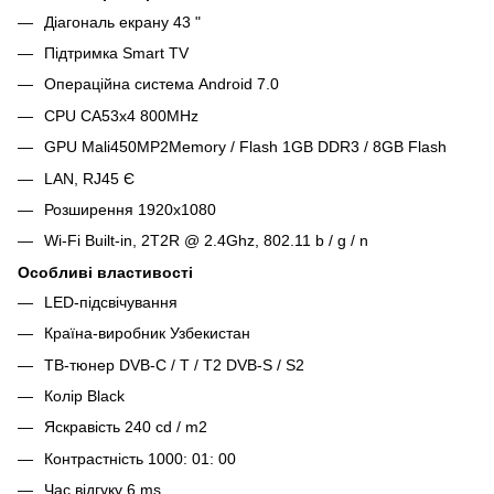
Діагональ екрану 43 "
Підтримка Smart TV
Операційна система Android 7.0
CPU CA53x4 800MHz
GPU Mali450MP2Memory / Flash 1GB DDR3 / 8GB Flash
LAN, RJ45 Є
Розширення 1920x1080
Wi-Fi Built-in, 2T2R @ 2.4Ghz, 802.11 b / g / n
Особливі властивості
LED-підсвічування
Країна-виробник Узбекистан
ТВ-тюнер DVB-C / T / T2 DVB-S / S2
Колір Black
Яскравість 240 cd / m2
Контрастність 1000: 01: 00
Час відгуку 6 ms