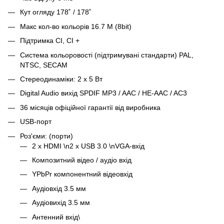
Кут огляду 178˚ / 178˚
Макс кол-во кольорів 16.7 M (8bit)
Підтримка CI, CI +
Система кольоровості (підтримувані стандарти) PAL,
NTSC, SECAM
Стереодинаміки: 2 x 5 Вт
Digital Audio вихід SPDIF MP3 / AAC / HE-AAC / AC3
36 місяців офіційної гарантії від виробника
USB-порт
Роз'єми: (порти)
2 x HDMI \n2 x USB 3.0 \nVGA-вхід
Композитний відео / аудіо вхід
YPbPr компонентний відеовхід
Аудіовхід 3.5 мм
Аудіовихід 3.5 мм
Антенний вхід\