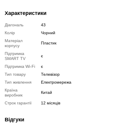
Характеристики
Діагональ
43
Колір
Чорний
Матеріал
Пластик
корпусу
Підтримка
є
SMART TV
Підтримка Wi-Fi
є
Тип товару
Телевізор
Тип живлення
Електромережа
Країна
Китай
виробник
Строк гарантії
12 місяців
Відгуки